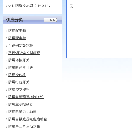
远达防爆提示您-为什么化..
无
供应分类
防爆配电箱
防爆配电柜
不锈钢防爆箱柜
不锈钢防爆控制箱柜
防爆转换开关
防爆断路器开关
防爆操作柱
防爆行程开关
防爆控制按钮
防爆电动葫芦控制按钮
防爆主令控制器
防爆电磁力启动器
防爆自耦减压电磁启动箱
防爆星三角启动器箱