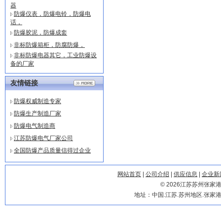
器
防爆仪表，防爆电铃，防爆电
话，
防爆胶泥，防爆成套
非标防爆箱柜，防腐防爆，
非标防爆电器其它，工业防爆设
备的厂家
友情链接
防爆权威制造专家
防爆生产制造厂家
防爆电气制造商
江苏防爆电气厂家公司
全国防爆产品质量信得过企业
网站首页
|
公司介绍
|
供应信息
|
企业新
© 2026江苏苏州张
地址：中国.江苏.苏州地区.张家港