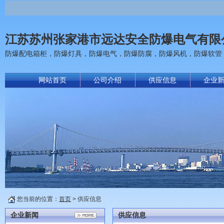
江苏苏州张家港市远达安全防爆电气有限
防爆配电箱柜，防爆灯具，防爆电气，防爆防腐，防爆风机，防爆软管
网站首页
公司介绍
供应信息
企业
您当前的位置：
首页
> 供应信息
企业新闻
供应信息