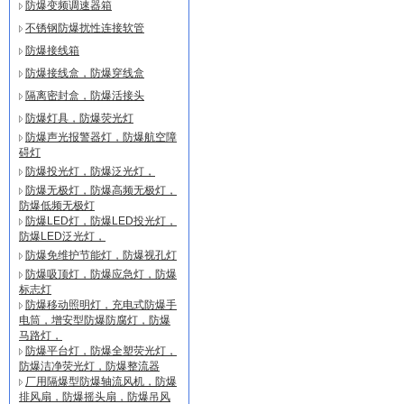
防爆变频调速器箱
不锈钢防爆扰性连接软管
防爆接线箱
防爆接线盒，防爆穿线盒
隔离密封盒，防爆活接头
防爆灯具，防爆荧光灯
防爆声光报警器灯，防爆航空障
碍灯
防爆投光灯，防爆泛光灯，
防爆无极灯，防爆高频无极灯，
防爆低频无极灯
防爆LED灯，防爆LED投光灯，
防爆LED泛光灯，
防爆免维护节能灯，防爆视孔灯
防爆吸顶灯，防爆应急灯，防爆
标志灯
防爆移动照明灯，充电式防爆手
电筒，增安型防爆防腐灯，防爆
马路灯，
防爆平台灯，防爆全塑荧光灯，
防爆洁净荧光灯，防爆整流器
厂用隔爆型防爆轴流风机，防爆
排风扇，防爆摇头扇，防爆吊风