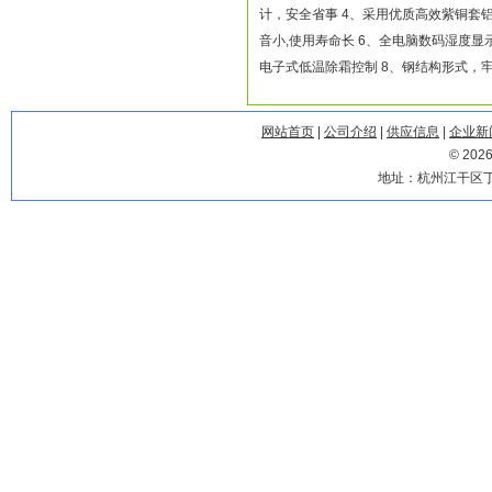
计，安全省事 4、采用优质高效紫铜套
音小,使用寿命长 6、全电脑数码湿度显
电子式低温除霜控制 8、钢结构形式，
网站首页
|
公司介绍
|
供应信息
|
企业新
© 20
地址：杭州江干区丁兰路